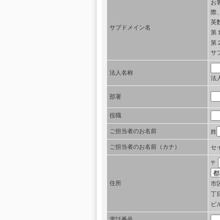
お
際、
英
サブドメイン名
第
第
サ
法人名称
法
部署
役職
ご担当者のお名前
姓
ご担当者のお名前（カナ）
セ
〒
住所
市
丁
ビ
電話番号