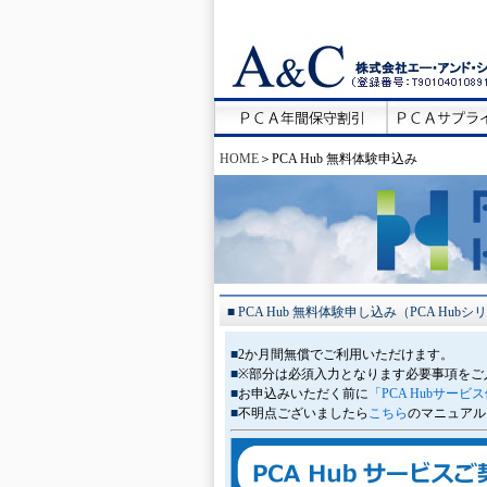
HOME
＞PCA Hub 無料体験申込み
■ PCA Hub 無料体験申し込み（PCA H
■
2か月間無償でご利用いただけます。
■
※部分は必須入力となります必要事項をご
■
お申込みいただく前に
「PCA Hubサー
■
不明点ございましたら
こちら
のマニュアル