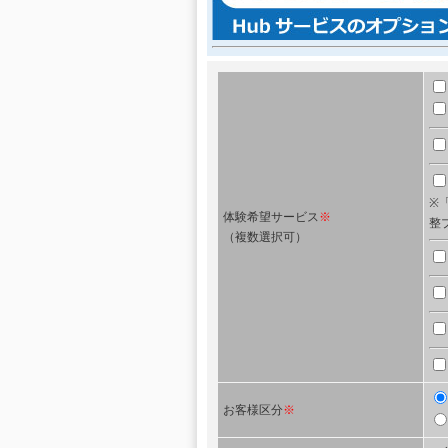
※「
体験希望サービス
※
整
（複数選択可）
お客様区分
※