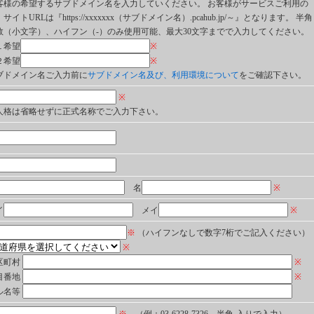
客様の希望するサブドメイン名を入力していください。 お客様がサービスご利用の
サイトURLは『https://xxxxxxx（サブドメイン名）.pcahub.jp/～』となります。 半角
数（小文字）、ハイフン（-）のみ使用可能、最大30文字までで入力してください。
１希望
※
２希望
※
ブドメイン名ご入力前に
サブドメイン名及び、利用環境について
をご確認下さい。
※
人格は省略せずに正式名称でご入力下さい。
名
※
イ
メイ
※
※
（ハイフンなしで数字7桁でご記入ください）
※
区町村
※
目番地
※
ル名等