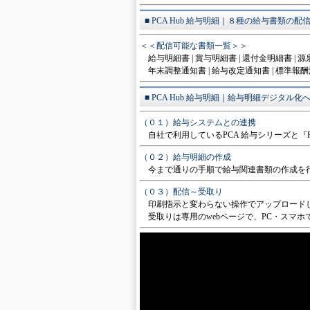
■ PCA Hub 給与明細｜８種の給与書類の配
＜＜配信可能な書類一覧＞＞
給与明細書 | 賞与明細書 | 還付金明細書 | 
年末調整通知書 | 給与改定通知書 | 標準報酬
■ PCA Hub 給与明細｜給与明細デジタル
（０１）給与システムとの連携
自社で利用しているPCA 給与シリーズと『P
（０２）給与明細の作成
今まで通りの手順で給与関連書類の作成を
（０３）配信～受取り
印刷指示と変わらない操作でアップロード
受取りは専用のwebページで、PC・スマホ