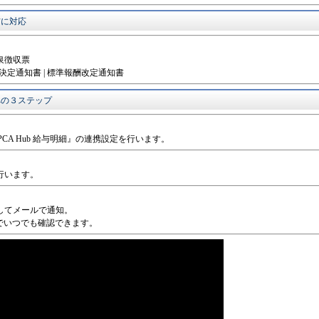
信に対応
源泉徴収票
決定通知書 | 標準報酬改定通知書
化への３ステップ
CA Hub 給与明細』の連携設定を行います。
行います。
してメールで通知。
でいつでも確認できます。