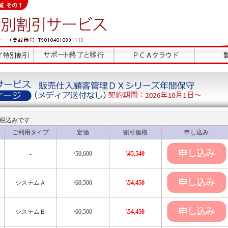
は税込みです
ご利用タイプ
定価
割引価格
申し込み
-
\50,600
\45,540
システムＡ
\60,500
\54,450
システムＢ
\60,500
\54,450