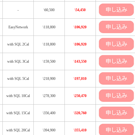
-
\60,500
\54,450
EasyNetwork
\118,800
\106,920
with SQL 2Cal
\118,800
\106,920
with SQL 3Cal
\159,500
\143,550
with SQL 5Cal
\218,900
\197,010
with SQL 10Cal
\278,300
\250,470
with SQL 15Cal
\356,400
\320,760
with SQL 20Cal
\394,900
\355,410