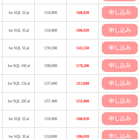
for SQL 2Cal
\118,800
\106,920
for SQL 3Cal
\118,800
\106,920
for SQL 5Cal
\159,500
\143,550
for SQL 10Cal
\198,000
\178,200
for SQL 15Cal
\237,600
\213,840
for SQL 20Cal
\257,400
\231,660
for SQL 2Cal
\118,800
\106,920
for SQL 3Cal
\118,800
\106,920