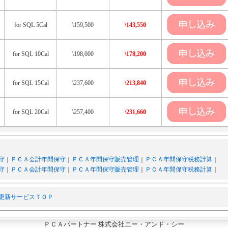
for SQL 5Cal
\159,500
\143,550
for SQL 10Cal
\198,000
\178,200
for SQL 15Cal
\237,600
\213,840
for SQL 20Cal
\257,400
\231,660
守
｜
ＰＣＡ会計年間保守
｜
ＰＣＡ年間保守販売管理
｜
ＰＣＡ年間保守税務計算
｜
守
｜
ＰＣＡ会計年間保守
｜
ＰＣＡ年間保守販売管理
｜
ＰＣＡ年間保守税務計算
｜
更新サービスＴＯＰ
ＰＣＡパートナー 株式会社エー・アンド・シー