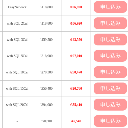
EasyNetwork
\118,800
\106,920
with SQL 2Cal
\118,800
\106,920
with SQL 3Cal
\159,500
\143,550
with SQL 5Cal
\218,900
\197,010
with SQL 10Cal
\278,300
\250,470
with SQL 15Cal
\356,400
\320,760
with SQL 20Cal
\394,900
\355,410
-
\50,600
\45,540