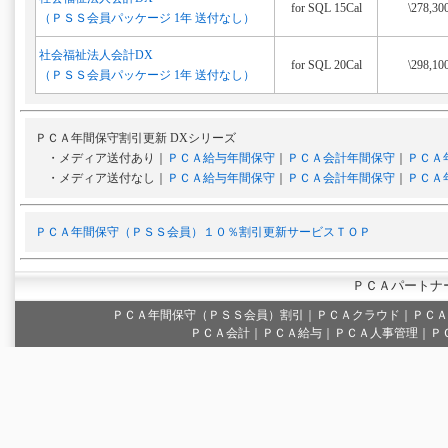
for SQL 15Cal
\278,30
（ＰＳＳ会員パッケージ 1年 送付なし）
社会福祉法人会計DX
for SQL 20Cal
\298,10
（ＰＳＳ会員パッケージ 1年 送付なし）
ＰＣＡ年間保守割引更新 DXシリーズ
・メディア送付あり｜
ＰＣＡ給与年間保守
｜
ＰＣＡ会計年間保守
｜
ＰＣＡ
・メディア送付なし｜
ＰＣＡ給与年間保守
｜
ＰＣＡ会計年間保守
｜
ＰＣＡ
ＰＣＡ年間保守（ＰＳＳ会員）１０％割引更新サービスＴＯＰ
ＰＣＡパートナ
ＰＣＡ年間保守（ＰＳＳ会員）割引
｜
ＰＣＡクラウド
｜
ＰＣＡ
ＰＣＡ会計｜ＰＣＡ給与｜ＰＣＡ人事管理｜Ｐ