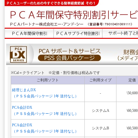
※Cal＝クライアント ※定価・割引価格は税込みです
ご利用ソフト
ご利用タイプ
定価
経理じまんDX
-
\50,600
（ＰＳＳ会員パッケージ 1年 送付なし）
PCA会計DX
システムA
\60,500
（ＰＳＳ会員パッケージ 1年 送付なし）
PCA会計DX
システムB
\60,500
（ＰＳＳ会員パッケージ 1年 送付なし）